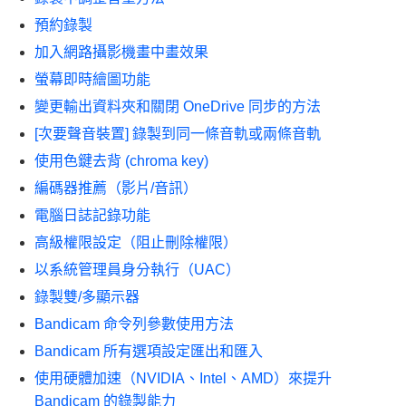
預約錄製
加入網路攝影機畫中畫效果
螢幕即時繪圖功能
變更輸出資料夾和關閉 OneDrive 同步的方法
[次要聲音裝置] 錄製到同一條音軌或兩條音軌
使用色鍵去背 (chroma key)
編碼器推薦（影片/音訊）
電腦日誌記錄功能
高級權限設定（阻止刪除權限）
以系統管理員身分執行（UAC）
錄製雙/多顯示器
Bandicam 命令列參數使用方法
Bandicam 所有選項設定匯出和匯入
使用硬體加速（NVIDIA、Intel、AMD）來提升
Bandicam 的錄製能力