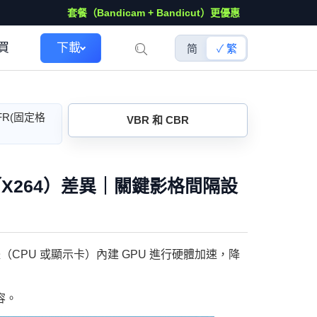
套餐（Bandicam + Bandicut）更優惠
買
下載
简
繁
FR(固定格
VBR 和 CBR
64／X264）差異｜關鍵影格間隔設
（CPU 或顯示卡）內建 GPU 進行硬體加速，降
容。