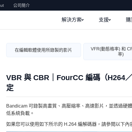
ut
公司簡介
解決方案
支援
購
VFR(動態格率) 和 C
在編輯軟體使用所錄製的影片
率)
VBR 與 CBR｜FourCC 編碼（H2
定
Bandicam 可錄製高畫質、高壓縮率、高速影片，並透過硬體
低系統負載。
如果您可以使用如下所示的 H.264 編解碼器，請參閱以下內