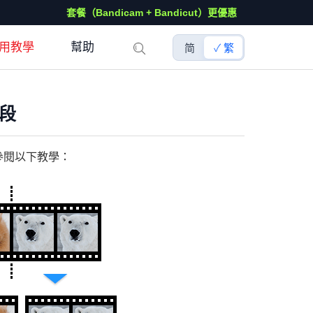
套餐（Bandicam + Bandicut）更優惠
用教學
幫助
简
繁
段
參閱以下教學：