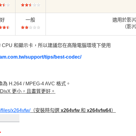
最好
一般
適用於影
（影
多的 CPU 和顯示卡，所以建議您在高階電腦環境下使用
am.com.tw/support/tips/best-codec/
264 / MPEG-4 AVC 格式。
／DivX 更小，且畫質更好。
/files/x264vfw/
（安裝時勾選
x264vfw
和
x264vfw64
）