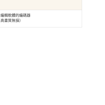
片編輯軟體的編碼器
片高畫質無損）