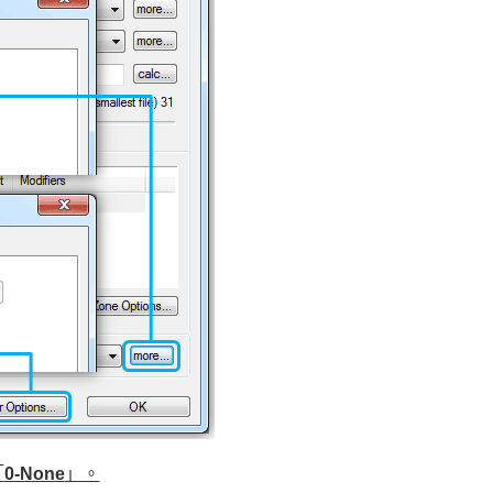
「
0-None
」。