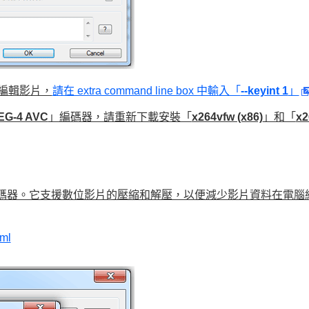
編輯影片，
請在 extra command line box 中輸入「
--keyint 1
」
EG-4 AVC
」編碼器，請重新下載安裝「
x264vfw (x86)
」和「
x2
開源壓縮編碼器。它支援數位影片的壓縮和解壓，以便減少影片資料在電腦
tml