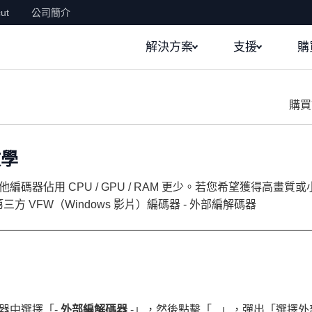
ut
公司簡介
解決方案
支援
購
購買
教學
編碼器佔用 CPU / GPU / RAM 更少。若您希望獲得高畫質或
第三方 VFW（Windows 影片）編碼器 - 外部編解碼器
器中選擇「-
外部編解碼器
-」，然後點擊「
...
」，彈出「選擇外