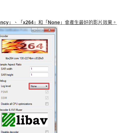
ency
」、「
x264
」和「
None
」會產生最好的影片效果。