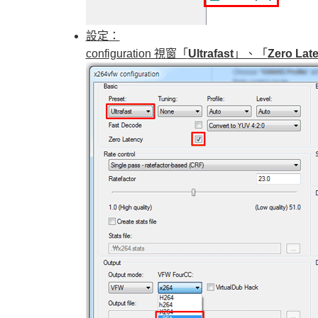
設定：
configuration 視窗「
Ultrafast
」、「
Zero Lat