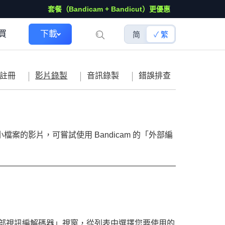
套餐（Bandicam + Bandicut）更優惠
買
下載
简
繁
註冊
影片錄製
音訊錄製
錯誤排查
小檔案的影片，可嘗試使用 Bandicam 的「外部編
部視訊編解碼器」視窗，從列表中選擇您要使用的