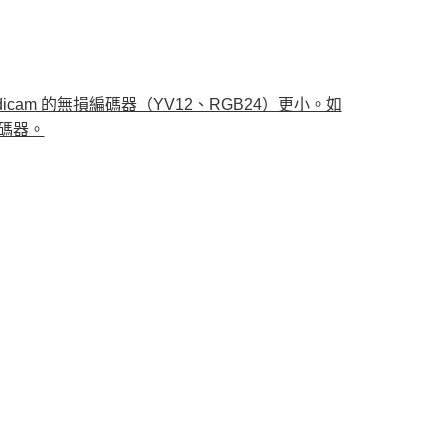
dicam 的無損編碼器（YV12、RGB24）更小。如
編碼器。